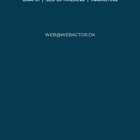
WEB@WEBACTOR.DK